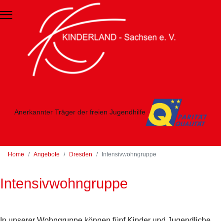
Zum Hauptinhalt springen
Anerkannter Träger der freien Jugendhilfe
Home
Angebote
Dresden
Intensivwohngruppe
Intensivwohngruppe
In unserer Wohngruppe können fünf Kinder und Jugendliche