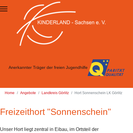
Zum Hauptinhalt springen
Anerkannter Träger der freien Jugendhilfe
Home
Angebote
Landkreis Görlitz
Hort Sonnenschein LK Görlitz
Freizeithort "Sonnenschein"
Unser Hort liegt zentral in Eibau, im Ortsteil der