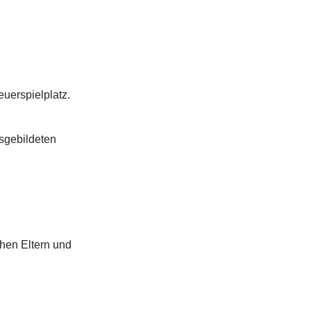
euerspielplatz.
usgebildeten
chen Eltern und