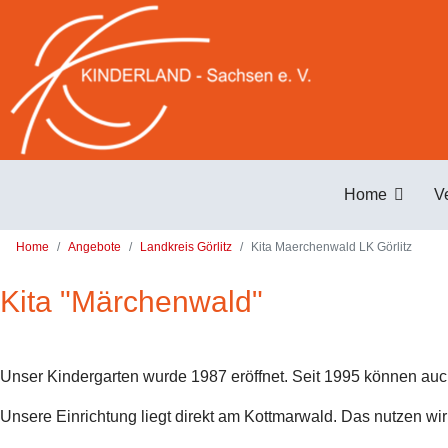
Zum Hauptinhalt springen
Home
V
Home
Angebote
Landkreis Görlitz
Kita Maerchenwald LK Görlitz
Kita "Märchenwald"
Unser Kindergarten wurde 1987 eröffnet. Seit 1995 können au
Unsere Einrichtung liegt direkt am Kottmarwald. Das nutzen wir