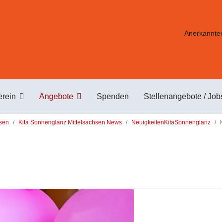
Anerkannter
erein
Angebote
Spenden
Stellenangebote / Job
hsen
Kita Sonnenglanz Mittelsachsen News
NeuigkeitenKitaSonnenglanz